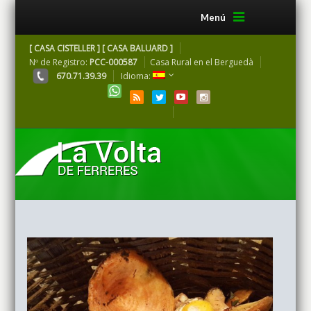
Menú
[ CASA CISTELLER ] [ CASA BALUARD ]
Nº de Registro:
PCC-000587
Casa Rural en el Berguedà
670.71.39.39
Idioma: