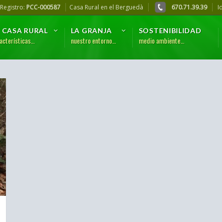
 Registro:
PCC-000587
Casa Rural en el Berguedà
670.71.39.39
I
 CASA RURAL
LA GRANJA
SOSTENIBILIDAD
acterísticas…
nuestro entorno…
medio ambiente…