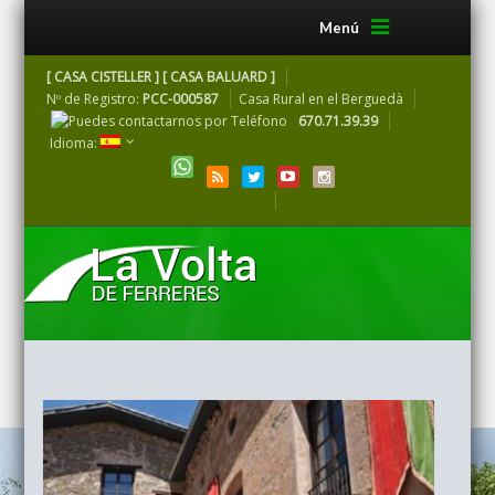
Menú
[ CASA CISTELLER ] [ CASA BALUARD ]
Nº de Registro:
PCC-000587
Casa Rural en el Berguedà
670.71.39.39
Idioma: