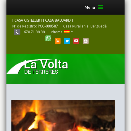
Menú
[ CASA CISTELLER ] [ CASA BALUARD ]
Nº de Registro:
PCC-000587
Casa Rural en el Berguedà
670.71.39.39
Idioma: