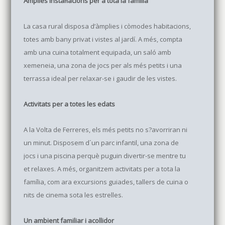
Àmplies instal·lacions per a tota la família
La casa rural disposa d’àmplies i còmodes habitacions,
totes amb bany privat i vistes al jardí. A més, compta
amb una cuina totalment equipada, un saló amb
xemeneia, una zona de jocs per als més petits i una
terrassa ideal per relaxar-se i gaudir de les vistes.
Activitats per a totes les edats
A la Volta de Ferreres, els més petits no s?avorriran ni
un minut. Disposem d´un parc infantil, una zona de
jocs i una piscina perquè puguin divertir-se mentre tu
et relaxes. A més, organitzem activitats per a tota la
família, com ara excursions guiades, tallers de cuina o
nits de cinema sota les estrelles.
Un ambient familiar i acollidor