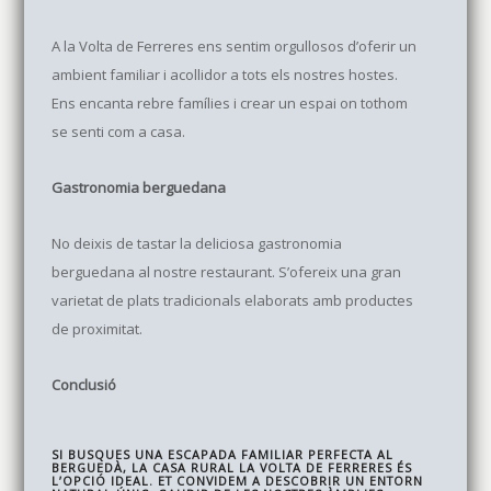
A la Volta de Ferreres ens sentim orgullosos d’oferir un
ambient familiar i acollidor a tots els nostres hostes.
Ens encanta rebre famílies i crear un espai on tothom
se senti com a casa.
Gastronomia berguedana
No deixis de tastar la deliciosa gastronomia
berguedana al nostre restaurant. S’ofereix una gran
varietat de plats tradicionals elaborats amb productes
de proximitat.
Conclusió
SI BUSQUES UNA ESCAPADA FAMILIAR PERFECTA AL
BERGUEDÀ, LA CASA RURAL LA VOLTA DE FERRERES ÉS
L’OPCIÓ IDEAL. ET CONVIDEM A DESCOBRIR UN ENTORN