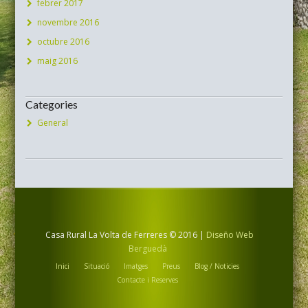
febrer 2017
novembre 2016
octubre 2016
maig 2016
Categories
General
Casa Rural La Volta de Ferreres © 2016 |
Diseño Web
Berguedà
Inici
Situació
Imatges
Preus
Blog / Noticies
Contacte i Reserves