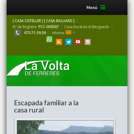
Menú
[ CASA CISTELLER ] [ CASA BALUARD ]
Nº de Registre:
PCC-000587
Casa Rural en el Berguedà
670.71.39.39
Idioma:
Escapada familiar a la
casa rural