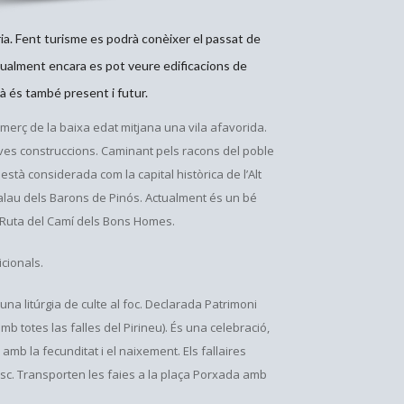
ria. Fent turisme es podrà conèixer el passat de
tualment encara es pot veure edificacions de
agà és també present i futur.
omerç de la baixa edat mitjana una vila afavorida.
eves construccions. Caminant pels racons del poble
està considerada com la capital històrica de l’Alt
Palau dels Barons de Pinós. Actualment és un bé
la Ruta del Camí dels Bons Homes.
cionals.
una litúrgia de culte al foc. Declarada Patrimoni
 totes las falles del Pirineu). És una celebració,
 amb la fecunditat i el naixement. Els fallaires
c. Transporten les faies a la plaça Porxada amb