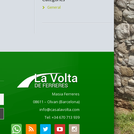
General
Masia Ferreres
08611 – Olvan (Barcelona)
info@casalavolta.com
Tel: +34 670 713 939