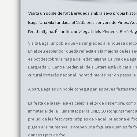
Visita un poble de l’alt Berguedà amb la seva pròpia histò
Bagà. Una vila fundada el 1233 pels senyors de Pinós. Ac
l’edat mitjana. És un lloc privilegiat dels Pirineus. Però B
Visita Bagà, un poble que va ser gràcies a la riquesa del c
En el seu esplendor quedà reflectit en la majoria de les s
es pot descobrir la màgia de l’edat mitjana. La Vila de Bagà 
Berguedà. El Centre Medieval i dels Càtars està ubicat al 
cultural d’interès nacional. Indret d’interès per on passa 
A part, Bagà és un poble conegut per les seves festes tradi
La festa de la Fia-Faia es celebra el 24 de desembre, como 
Immaterial de la Humanitat per la UNESCO (conjuntament amb
preludi de les festivitats pròpies de Nadal. Relaciona el foc
pugen a la muntanya i encenen una foguera quan es fa fos
danses i jocs de foc.