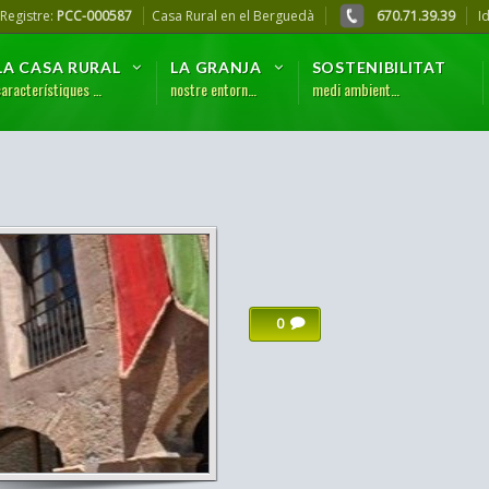
 Registre:
PCC-000587
Casa Rural en el Berguedà
670.71.39.39
I
LA CASA RURAL
LA GRANJA
SOSTENIBILITAT
característiques …
nostre entorn…
medi ambient…
0