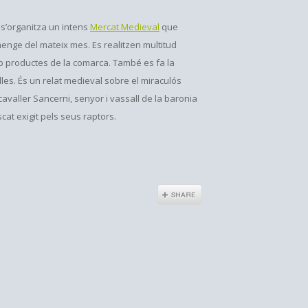
s’organitza un intens
Mercat Medieval
que
menge del mateix mes. Es realitzen multitud
mb productes de la comarca. També es fa la
les. És un relat medieval sobre el miraculós
cavaller Sancerni, senyor i vassall de la baronia
cat exigit pels seus raptors.