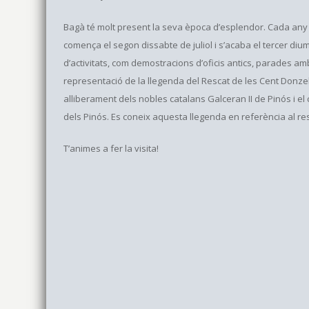
Bagà té molt present la seva època d’esplendor. Cada any 
comença el segon dissabte de juliol i s’acaba el tercer diu
d’activitats, com demostracions d’oficis antics, parades a
representació de la llegenda del Rescat de les Cent Donzel
alliberament dels nobles catalans Galceran II de Pinós i el 
dels Pinós. Es coneix aquesta llegenda en referència al res
T’animes a fer la visita!