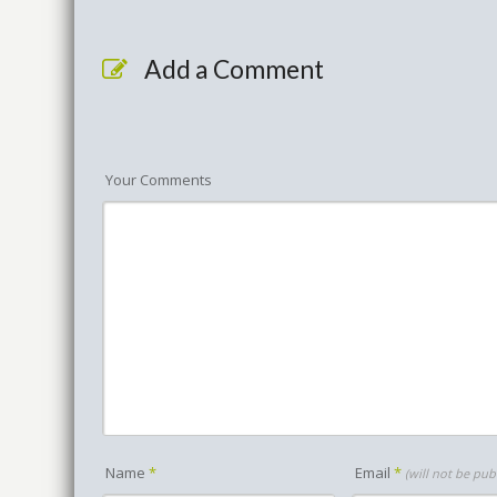
Add a Comment
Your Comments
Name
*
Email
*
(will not be pub