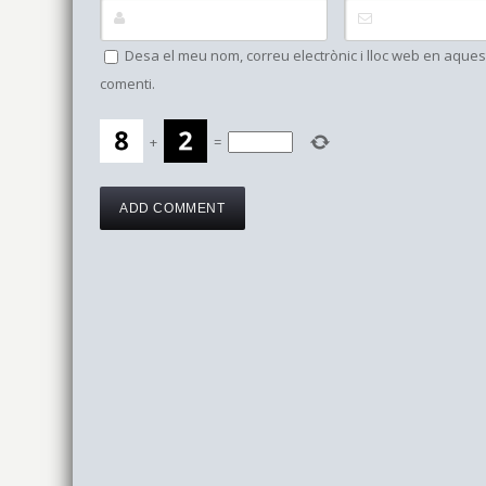
Desa el meu nom, correu electrònic i lloc web en aqu
comenti.
+
=